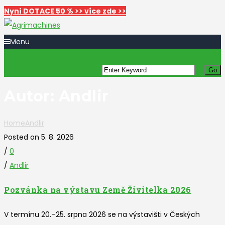
Nyní DOTACE 50 % >> více zde >>
Menu
Autor:
Andlir
Home
Andlir
Posted on 5. 8. 2026
/
0
/
Andlir
Pozvánka na výstavu Země Živitelka 2026
V termínu 20.–25. srpna 2026 se na výstavišti v Českých