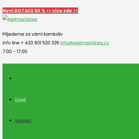
Nyní DOTACE 50 % >> více zde >>
Přijedeme za vámi kamkoliv
info line + 420 601 520 326
info@agrimachines.cz
7:00 - 17:00
Úvod
Novinky