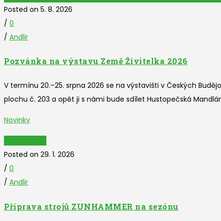
Posted on 5. 8. 2026
/
0
/
Andlir
Pozvánka na výstavu Země Živitelka 2026
V termínu 20.–25. srpna 2026 se na výstavišti v Českých Budějo
plochu č. 203 a opět ji s námi bude sdílet Hustopečská Mandlárn
Novinky
Read More
Posted on 29. 1. 2026
/
0
/
Andlir
Příprava strojů ZUNHAMMER na sezónu