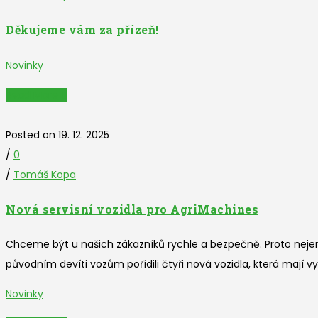
Děkujeme vám za přízeň!
Novinky
Read More
Posted on 19. 12. 2025
/
0
/
Tomáš Kopa
Nová servisní vozidla pro AgriMachines
Chceme být u našich zákazníků rychle a bezpečně. Proto neje
původním devíti vozům pořídili čtyři nová vozidla, která mají vyš
Novinky