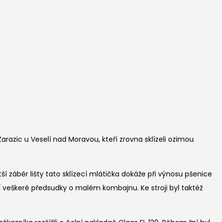
razic u Veselí nad Moravou, kteří zrovna sklízeli ozimou
í záběr lišty tato sklízecí mlátička dokáže při výnosu pšenice
í veškeré předsudky o malém kombajnu. Ke stroji byl taktéž