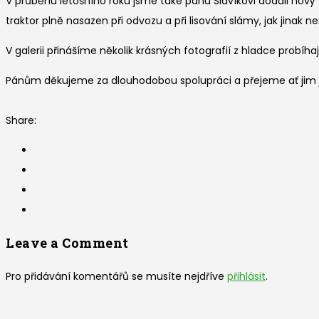
V průběhu letošního roku jsme také panu Slavíkovi dodali nový tr
traktor plně nasazen při odvozu a při lisování slámy, jak jinak 
V galerii přinášíme několik krásných fotografií z hladce probíhaj
Pánům děkujeme za dlouhodobou spolupráci a přejeme ať jim j
Share:
Leave a Comment
Pro přidávání komentářů se musíte nejdříve
přihlásit
.