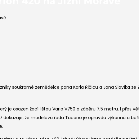
rion 420 na Jižní Moravě
avě
zníky soukromé zemědělce pana Karla Řičicu a Jana Slavíka ze Za
je osazen žací lištou Vario V750 o záběru 7,5 metru. I přes větš
 Což dokazuje, že modelová řada Tucano je opravdu výkonná a boř
e.