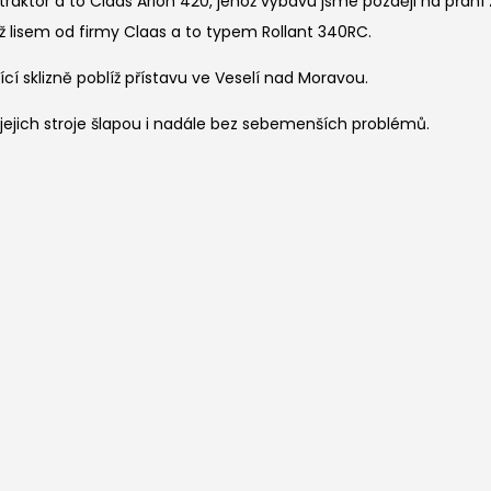
aktor a to Claas Arion 420, jehož výbavu jsme později na přání zá
než lisem od firmy Claas a to typem Rollant 340RC.
ící sklizně poblíž přístavu ve Veselí nad Moravou.
ejich stroje šlapou i nadále bez sebemenších problémů.