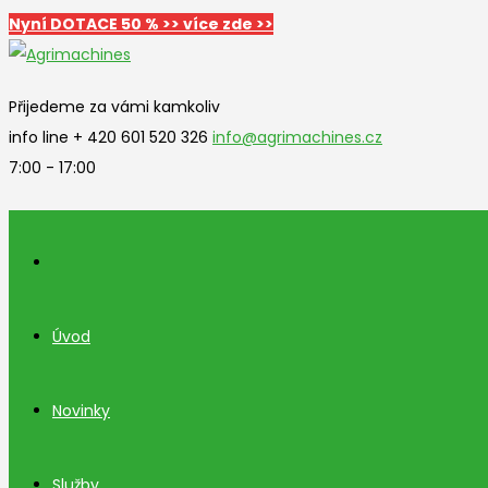
Nyní DOTACE 50 % >> více zde >>
Přijedeme za vámi kamkoliv
info line + 420 601 520 326
info@agrimachines.cz
7:00 - 17:00
Úvod
Novinky
Služby