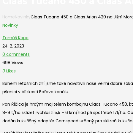
Claas Tucano 450 a Claas A
Home
Novinky
Claas Tucano 450 a Claas Arion 420 na Jižní Mor
Novinky
Tomáš Kopa
24. 2. 2023
0 comments
698 Views
0
Likes
Během letošních žní jsme také navštívili naše velmi dobré záka
pšenici v blízkosti Baťova kanálu.
Pan Řičica je hrdým majitelem kombajnu Claas Tucano 450, který 
8-9 t/ha sklízet rychlostí 5,5 – 6 km/hod při spotřebě 17l/ha.
dodán kukuřičný adaptér Cornspeed určený pro sklizeň kukuřic