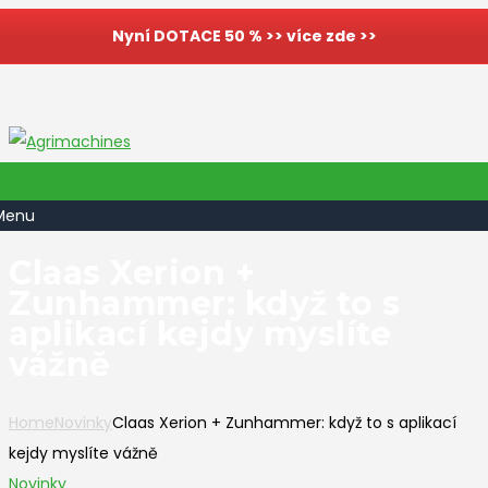
Nyní DOTACE 50 % >> více zde >>
Menu
Claas Xerion +
Zunhammer: když to s
aplikací kejdy myslíte
vážně
Home
Novinky
Claas Xerion + Zunhammer: když to s aplikací
kejdy myslíte vážně
Novinky