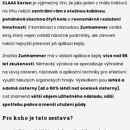
CLAAS Xerion
je výjimečný tím, že jako jeden z mála traktorů
na trhu nabízí
centrální rám s otočnou kabinou
,
poháněná všechna čtyři kola
a
rovnoměrné rozložení
hmotnosti
. V kombinaci s nástavbou
Zunhammer
vzniká
stroj, který nejen zvládá náročné podmínky, ale zároveň
nabízí nejvyšší přesnost při aplikaci kejdy.
Značka
Zunhammer
má v oblasti aplikace kejdy
více než 65
let zkušeností
. Německý výrobce se specializuje výhradně
na vývoj cisteren, nástaveb a aplikační techniky pro efektivní
využití tekutých organických hnojiv. Výsledkem jsou
lehké a
odolné cisterny (až o 50% lehčí než ocelové cisterny)
,
což znamená
větší objem užitečného nákladu, nižší
spotřebu paliva a menší utužení půdy
.
Pro koho je tato sestava?