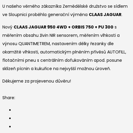
U našeho věrného zákazníka Zemědělské družstvo se sídlem
ve Sloupnici proběhla generační výměna
CLAAS JAGUAR
.
Nový
CLAAS JAGUAR 950 4WD + ORBIS 750 + PU 300
s
měřením obsahu živin NIR sensorem, měřením vlhkosti a
výnosu QUANTIMETREM, nastavením délky řezanky dle
okamžité vlhkosti, automatickým plněním přívěsů AUTOFILL,
flotačními pneu s centrálním dofukováním apod. posune
sklizeň pícnin a kukuřice na nejvyšší možnou úroveň.
Děkujeme za projevenou důvěru!
Share: