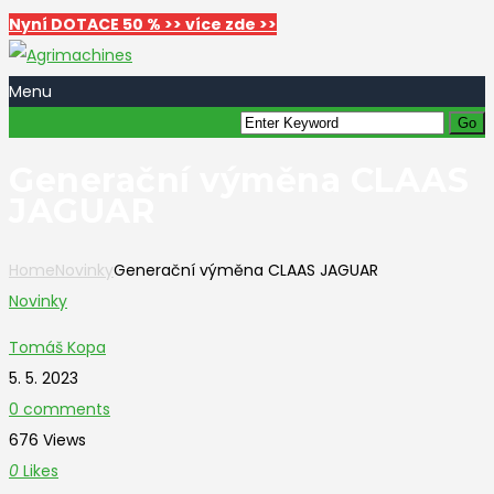
Nyní DOTACE 50 % >> více zde >>
Menu
Generační výměna CLAAS
JAGUAR
Home
Novinky
Generační výměna CLAAS JAGUAR
Novinky
Tomáš Kopa
5. 5. 2023
0 comments
676 Views
0
Likes