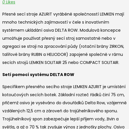
0
Likes
Přesné secí stroje AZURIT vyráběné společnosstí LEMKEN mají
mnoho technických zajímavostí v čele s inovativním
systémem ukládání osiva DELTA ROW. Modulová koncepce
umoźňuje používat přesný secí stroj samostatně nebo v
agregaci se stroji na zpracování půdy (rotační brány ZIRKON,
talířové brány RUBIN a HELIODOR) zapojené společně v rámu
secích strojů LEMKEN SOLITAIR 25 nebo COMPACT SOLITAIR.
Setí pomocí systému DELTA ROW
Specifikem přesného secího stroje LEMKEN AZURIT je umístění
kotoučových secích botek. Základní rozteč řádků činí 75 cm,
přičemž osivo je vyséváno do dvouřádků Delta Row, vzájemně
vzdálených 12,5 cm a zároveň do trojúhelníkového sponu.
Trojúhelníkový spon zabezpečuje lepší příjem vody, živin a
světla, a až o 70 % tak zvyšuje výnos z jednotky plochy. Osivo