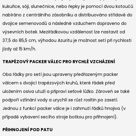
kukuřice, sóji, slunečnice, nebo řepky je pomocí dvou kotoučů
nabíráno z centrálního zásobníku a distribuováno střídavě do
dvojice semenovodů a následně vzduchem dopraveno do
výsevních botek. Meziřádkovou vzdálenost lze nastavit od
37,5 do 85,5 cm, výhodou Azuritu je možnost setí při rychlosti
jízdy až 15 km/h.
TRAPÉZOVÝ PACKER VÁLEC PRO RYCHLÉ VZCHÁZENÍ
Oba řádky pro setí jsou upraveny předřazeným packer
válcem s dvojicí trapézových kruhů, které řádek před
uložením osiva utuží a připraví seťové lůžko. Zároveň se také
podpoří vzlínání vody a urychlí se růst rosltin po zasetí.
Jednou z funkcí packer válce je i zahrnutí řádků hnojiva (v
případě vybavení secího stroje botkou pro přihnojení).
PŘIHNOJENÍ POD PATU