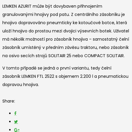
LEMKEN AZURIT může být dovybaven přihnojením
granulovanými hnojivy pod patu. Z centrálního zásobníku je
hnojivo dopravováno pneumticky ke kotoučové botce, která
uloží hnojivo do prostou mezi dvojici výsevních botek. Uživatel
má několik možností pro zásobník hnojiva – samostatný čelní
zásobník umístěný v předním závěsu traktoru, nebo zásobník
na osivo secích strojů SOLITAIR 25 nebo COMPACT SOLITAIR.
V tomto případě se jedná o první variantu, tedy čelní
zásobník LEMKEN FTL 2522 s objemem 2.200 l a pneumatickou
dopravou hnojiva.
Share: