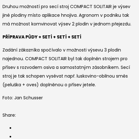
Druhou možností pro secí stroj COMPACT SOLITAIR je výsev
jiné plodiny místo aplikace hnojiva. Agronom v podniku tak
má možnost komvinovat výsev 2 plodin v jednom přejezdu.
PŘÍPRAVA PŮDY + SETÍ + SETÍ + SETÍ
Zadání zákazníka spočívalo v možnosti výsevu 3 plodin
najednou. COMPACT SOLITAIR byl tak doplněn strojem pro
přísev s rozvodem osiva a samostatným zásobníkem. Secí
stroj je tak schopen vysévat např. luskovino-obilnou směs
(peluška + oves) doplněnou o přísev jetele.
Foto: Jan Schusser
Share: