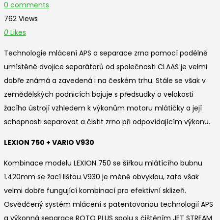
0 comments
762 Views
0
Likes
Technologie mlácení APS a separace zrna pomocí podélně
umístěné dvojice separátorů od společnosti CLAAS je velmi
dobře známá a zavedená i na českém trhu. Stále se však v
zemědělských podnicích bojuje s předsudky o velokosti
žacího ústrojí vzhledem k výkonům motoru mlátičky a její
schopnosti separovat a čistit zrno při odpovídajícím výkonu.
LEXION 750 + VARIO V930
Kombinace modelu LEXION 750 se šířkou mlátícího bubnu
1.420mm se žací lištou V930 je méně obvyklou, zato však
velmi dobře fungující kombinací pro efektivní sklizeň.
Osvědčený systém mlácení s patentovanou technologií APS
a výkonná separace ROTO PLUS spolu s čištěním JET STREAM