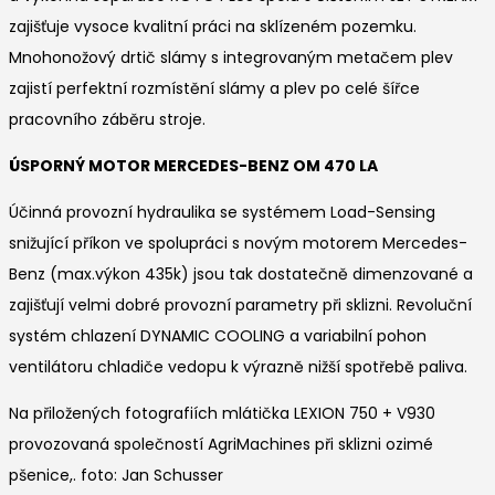
zajišťuje vysoce kvalitní práci na sklízeném pozemku.
Mnohonožový drtič slámy s integrovaným metačem plev
zajistí perfektní rozmístění slámy a plev po celé šířce
pracovního záběru stroje.
ÚSPORNÝ MOTOR MERCEDES-BENZ OM 470 LA
Účinná provozní hydraulika se systémem Load-Sensing
snižující příkon ve spolupráci s novým motorem Mercedes-
Benz (max.výkon 435k) jsou tak dostatečně dimenzované a
zajišťují velmi dobré provozní parametry při sklizni. Revoluční
systém chlazení DYNAMIC COOLING a variabilní pohon
ventilátoru chladiče vedopu k výrazně nižší spotřebě paliva.
Na přiložených fotografiích mlátička LEXION 750 + V930
provozovaná společností AgriMachines při sklizni ozimé
pšenice,. foto: Jan Schusser