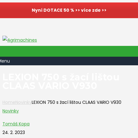
Nyní DOTACE 50 % >> více zde >>
Menu
LEXION 750 s žací lištou
CLAAS VARIO V930
Home
Novinky
LEXION 750 s žací lištou CLAAS VARIO V930
Novinky
Tomáš Kopa
24. 2. 2023