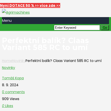
Nyní DOTACE 50 % >> více zde >>
Menu
Perfektní balík? Claas
Variant 585 RC to umí
Home
Novinky
Perfektní balík? Claas Variant 585 RC to umí
Novinky
Tomáš Kopa
8. 9. 2024
0 comments
909 Views
0
Likes