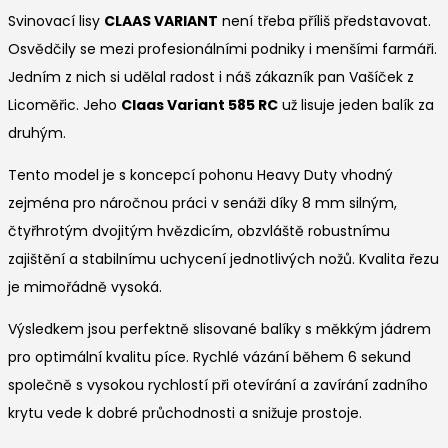
Svinovací lisy
CLAAS VARIANT
není třeba příliš představovat.
Osvědčily se mezi profesionálními podniky i menšími farmáři.
Jedním z nich si udělal radost i náš zákazník pan Vašíček z
Licoměřic. Jeho
Claas Variant 585 RC
už lisuje jeden balík za
druhým.
Tento model je s koncepcí pohonu Heavy Duty vhodný
zejména pro náročnou práci v senáži díky 8 mm silným,
čtyřhrotým dvojitým hvězdicím, obzvláště robustnímu
zajištění a stabilnímu uchycení jednotlivých nožů. Kvalita řezu
je mimořádně vysoká.
Výsledkem jsou perfektně slisované balíky s měkkým jádrem
pro optimální kvalitu píce. Rychlé vázání během 6 sekund
společně s vysokou rychlostí při otevírání a zavírání zadního
krytu vede k dobré průchodnosti a snižuje prostoje.