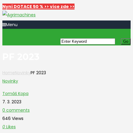
Nyní DOTACE 50 % >> více zde >>
Menu
PF 2023
Home
Novinky
PF 2023
Novinky
Tomáš Kopa
7. 3. 2023
0 comments
646 Views
0
Likes