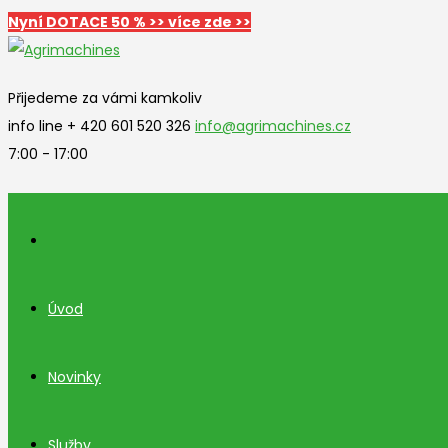
Nyní DOTACE 50 % >> více zde >>
Přijedeme za vámi kamkoliv
info line + 420 601 520 326
info@agrimachines.cz
7:00 - 17:00
Úvod
Novinky
Služby