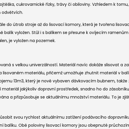
těška, cukrovarnické řízky, trávy či obiloviny. Vzhledem k tomu, že
h odvětvích.
 útrob stroje až do lisovací komory, která je tvořena lisovacími
ně balík vyložen. Stůl i s balíkem se přesune k ovíjecím ramenům
alen, je vyložen na pozemek.
vaná s velkou univerzálností. Materiál navíc dokáže slisovat a z
ti na lisovaném materiálu, přičemž umožňuje zhutnit materiál v 
o objemu 13m3, který je nově vybaven dávkovacím bubnem, takže 
áží materiál jakýkoliv dopravní prostředek, snadno ho do zásobník
vána a přizpůsobuje se aktuálnímu množství materiálu. To je zj
způsobit svou rychlost aktuálnímu zatížení podávacího dopravníku
táčení balíku. Obě poloviny lisovací komory jsou obepnuté průc