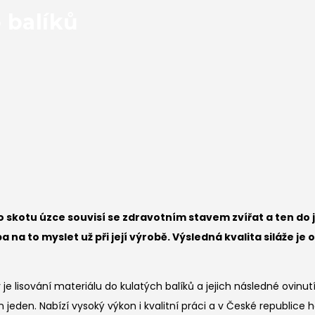
o balíků
 skotu úzce souvisí se zdravotním stavem zvířat a ten do 
a na to myslet už při její výrobě. Výsledná kvalita siláže j
 je lisování materiálu do kulatých balíků a jejich následné ovinu
 jeden. Nabízí vysoký výkon i kvalitní práci a v České republice