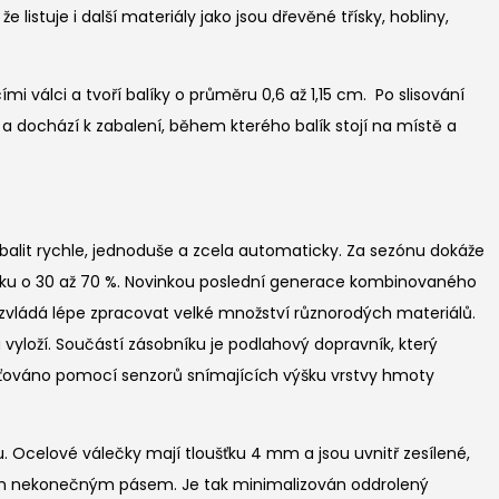
 listuje i další materiály jako jsou dřevěné třísky, hobliny,
 válci a tvoří balíky o průměru 0,6 až 1,15 cm. Po slisování
 a dochází k zabalení, během kterého balík stojí na místě a
abalit rychle, jednoduše a zcela automaticky. Za sezónu dokáže
balíku o 30 až 70 %. Novinkou poslední generace kombinovaného
zvládá lépe zpracovat velké množství různorodých materiálů.
u vyloží. Součástí zásobníku je podlahový dopravník, který
išťováno pomocí senzorů snímajících výšku vrstvy hmoty
. Ocelové válečky mají tloušťku 4 mm a jsou uvnitř zesílené,
hozím nekonečným pásem. Je tak minimalizován oddrolený