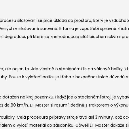
hem procesu silážování se píce ukládá do prostoru, který je vzdu
ých v silážované surovině. K tomu je zapotřebí správné zhutn
ní degradaci, při které se znehodnocuje siláž biochemickými pr
, ale nejen to. Jde vlastně o stacionární lis na válcové balíky, k
y. Pouze k vyložení balíku je třeba z bezpečnostních důvodů ruka
or a dotažen na kraj pozemku. I když jde o stacionární stroj, 
 do 80 km/h. LT Master si rozumí ideálně s traktorem o výkonu 
raulicky. Celá procedura přípravy stroje trvá asi 3 minuty, což o
iálem a vyloží materiál do zásobníku. Göweil LT Master dokáže sli