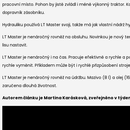
pracovní místo. Pohon by jistě zvládl i méně výkonný traktor
dopravník zásobníku.
Hydrauliku používá LT Master svoji, takže má jak vlastní nádrž hy
LT Master je nenáročný rovněž na obsluhu. Novinkou je nový termi
lisu nastavit.
LT Master je nenáročný i na čas. Pracuje efektivně a rychle a p
rychle vyměnit. Příkladem může být i rychlé přizpůsobení stroj
LT Master je nenáročný rovněž na údržbu. Mazivo (8 l) a olej (16
zaručena dlouhá životnost.
Autorem článku je Martina Karásková, zveřejněno v týde