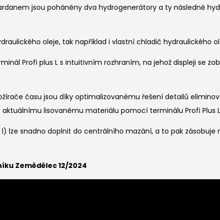
. Kardanem jsou poháněny dva hydrogenerátory a ty následně hyd
draulického oleje, tak například i vlastní chladič hydraulického ol
nál Profi plus L s intuitivním rozhraním, na jehož displeji se zo
ožírače času jsou díky optimalizovanému řešení detailů eliminován
e aktuálnímu lisovanému materiálu pomocí terminálu Profi Plus L
 l) lze snadno doplnit do centrálního mazání, a to pak zásobuje ne
níku Zemědělec 12/2024