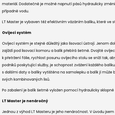
materiál. Dodatečně je možné napnutí pásů hydraulicky změnit,
případně vodu.
LT Master je vybaven též efektivním vázáním balíku, které ve s
Ovíjecí systém
Ovíjecí systém je stejně důležitý jako lisovací ústrojí. Jenom 
zajíždí pod lisovací komoru a balík přebírá šetrně. Dvojité oví
k přetržení fólie, rychlost posunu ovíjecího stolu se sníží tak
podniků poskytující služby, je schopnost zvážení každého balík
s dalšími daty o balíky vytištěna na samolepku a balík jí může
svých kombinovaných lisů.
Po zabalení je balík šetrně vyložen pomocí hydraulicky sklopn
LT Master je nenáročný
Jednou z výhod LT Masteru je jeho nenáročnost. V úvodu jsem sice