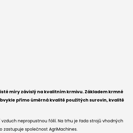
jisté míry závislý na kvalitním krmivu. Základem krmné
e obvykle přímo úměrná kvalitě použitých surovin, kvalitě
tí vzduch nepropustnou fólií. Na trhu je řada strojů vhodných
 ho zastupuje společnost AgriMachines.