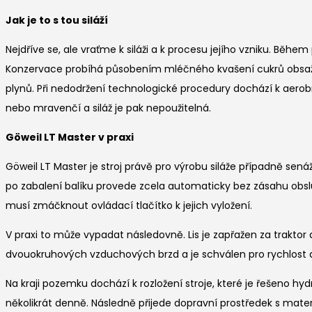
Jak je to s tou siláží
Nejdříve se, ale vraťme k siláži a k procesu jejího vzniku. Bě
Konzervace probíhá působením mléčného kvašení cukrů obsažen
plynů. Při nedodržení technologické procedury dochází k aerob
nebo mravenčí a siláž je pak nepoužitelná.
Göweil LT Master v praxi
Göweil LT Master je stroj právě pro výrobu siláže případně senáže
po zabalení balíku provede zcela automaticky bez zásahu obsluh
musí zmáčknout ovládací tlačítko k jejich vyložení.
V praxi to může vypadat následovně. Lis je zapřažen za trakt
dvouokruhových vzduchových brzd a je schválen pro rychlost až
Na kraji pozemku dochází k rozložení stroje, které je řešeno hyd
několikrát denně. Následně přijede dopravní prostředek s mater