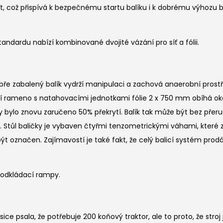
 což přispívá k bezpečnému startu balíku i k dobrému výhozu ba
tandardu nabízí kombinované dvojité vázání pro síť a fólii.
dobře zabalený balík vydrží manipulaci a zachová anaerobní prostř
jecí rameno s natahovacími jednotkami fólie 2 x 750 mm obíhá oko
, aby bylo znovu zaručeno 50% překrytí. Balík tak může být bez př
u. Stůl baličky je vybaven čtyřmi tenzometrickými váhami, které
 být označen. Zajímavostí je také fakt, že celý balicí systém pr
é odkládací rampy.
 psala, že potřebuje 200 koňový traktor, ale to proto, že stroj j