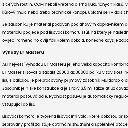
z celých rostlin, CCM neboli vřetena a zrna kukuřičných klasů, voj
kůrový mulč nebo třeba technické konopí, uplatní se i v dalšíc
Ze zásobníku je materiál podáván podlahovým dopravníkem dále do
materiálu podjede pod lisovací komoru stůl, na který je násled
ovíjecí ramena ho ovíjí fólií kolem dokola. Konečně když je zab
Výhody LT Masteru
Asi největší výhodou LT Masteru je jeho velká kapacita kombino
LT Master slisovat a zabalit 20000 až 30000 balíku v závislos
lisu s baličkou je přepracovaný příjmový zásobník Multicrop 
Zásobník je nízké konstrukce a je široký 3,5 m, takže ať už dov
materiál posouvá dále. Rychlost posuvu je automaticky regulo
vstupující do lisu.
Lisovací komora je tvořena lisovacími válci, které dokážou při
žebrovaný profil zajišťuje optimální zhutnění a spolehlivé o