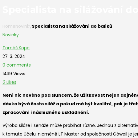
Specialista na silážování d
Home
Novinky
Specialista na silážování do balíků
Novinky
Tomáš Kopa
27. 3. 2024
0 comments
1439 Views
0
Likes
Není nic nového pod sluncem, že užitkovost nejen dojného
dávka bývá často siláž a pokud má být kvalitní, pak je třeb
zpracování i následného uskladnění.
Výroba siláže i senáže může probíhat různě. Jednou z alternativ
k tomuto účelu, nicméně LT Master od společnosti Göweil je jen