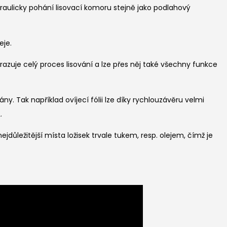
raulicky pohání lisovací komoru stejně jako podlahový
eje.
brazuje celý proces lisování a lze přes něj také všechny funkce
y. Tak například ovíjecí fólii lze díky rychlouzávěru velmi
.
jdůležitější místa ložisek trvale tukem, resp. olejem, čímž je