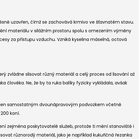
chotěsně uzavřen, čímž se zachovává krmivo ve šťavnatém stavu.
ění materiálu v silážním prostoru spolu s omezením výměny
ocesy za přístupu vzduchu. Vzniká kyselina máselná, octová
terý zvládne slisovat různý materiál a celý proces od lisování až
 člověka. Ne, že by ta ruka balíky fyzicky vykládala, avšak
je vybaven samostatným dvounápravovým podvozkem včetně
200 koní.
cení zejména poskytovatelé služeb, protože ti mění stanoviště i
sovat různorodý materiál, jako je například kukuřičná řezanka