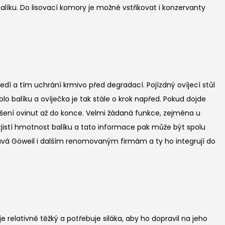
líku. Do lisovací komory je možné vstřikovat i konzervanty
edí a tím uchrání krmivo před degradací. Pojízdný ovíjecí stůl
lo balíku a ovíječka je tak stále o krok napřed. Pokud dojde
erušení ovinut až do konce. Velmi žádaná funkce, zejména u
 zjistí hmotnost balíku a tato informace pak může být spolu
odává Göweil i dalším renomovaným firmám a ty ho integrují do
e relativně těžký a potřebuje siláka, aby ho dopravil na jeho