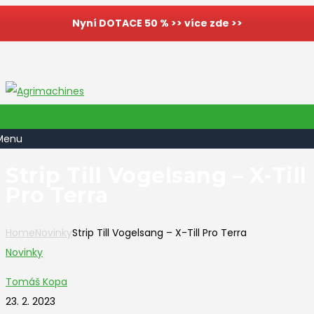
Nyní DOTACE 50 % >> více zde >>
Menu
Strip Till Vogelsang – X-Till
Pro Terra
Home
Novinky
Strip Till Vogelsang – X-Till Pro Terra
Novinky
Tomáš Kopa
23. 2. 2023