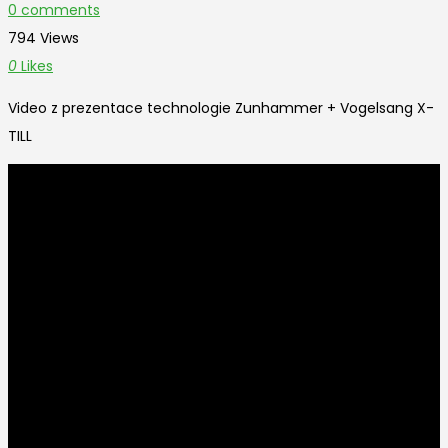
0 comments
794 Views
0
Likes
Video z prezentace technologie Zunhammer + Vogelsang X-
TILL