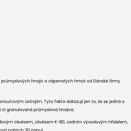
lem průmyslových hnojiv a vápenatých hmot od Dánské firmy
oučovým ústrojím. Tyto fakta dokazují jen to, že se jedná o
i či granulovaná průmyslová hnojiva.
 tříbodovým závěsem, závěsem K-80, zadním vývodovým hřídelem,
 trvá pohých 30 minut…