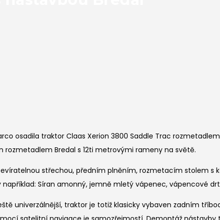
imarco osadila traktor Claas Xerion 3800 Saddle Trac rozmetad
ven rozmetadlem Bredal s 12ti metrovými rameny na světě.
víratelnou střechou, předním plněním, rozmetacím stolem s kot
ály například: Síran amonný, jemně mletý vápenec, vápencové drt
eště univerzálnější, traktor je totiž klasicky vybaven zadním
pomocí satelitní navigace je samozřejmostí. Demontáž nástavby