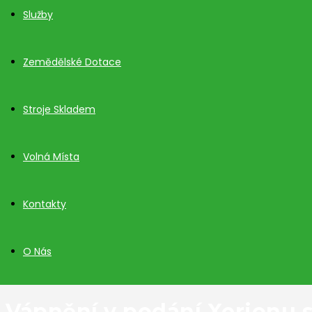
Služby
Zemědělské Dotace
Stroje Skladem
Volná Místa
Kontakty
O Nás
Vápnění v podání Xerionu 