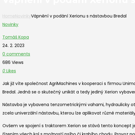
Home
Novinky
Vápnění v podání Xerionu s nástavbou Bredal
Novinky
Tomáš Kopa
24. 2. 2023
0 comments
686 Views
0
Likes
Jak již víte společnost AgriMachines v kooperaci s firmou Un
Bredal. Jedná se o skutečný unikát a tedy jediný Xerion vyba
Nástavba je vybavena tenzometrickými vahami, hydraulicky ote
zcela univerzální nástavbu, kterou lze aplikovat různé materi
Ovšem ve spojení s traktorem Xerion se stává tento koncept j
řízením všech kol s možností psího či krabího chodu. Provoz 