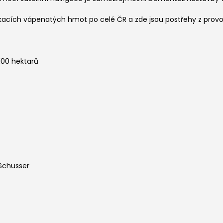
kacích vápenatých hmot po celé ČR a zde jsou postřehy z provo
 100 hektarů
 Schusser